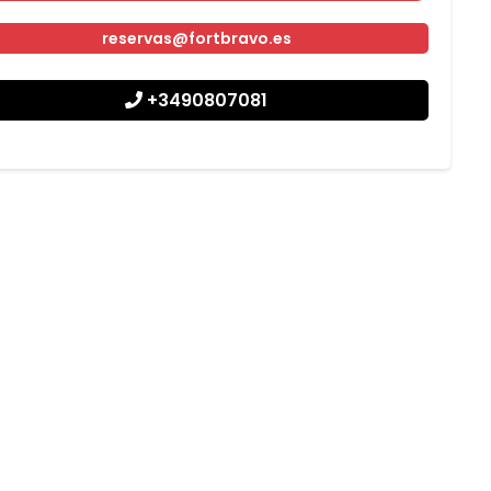
reservas@fortbravo.es
+3490807081